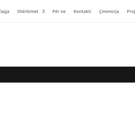
faqja
Shërbimet
Për ne
Kontakti
Çmimorja
Pro