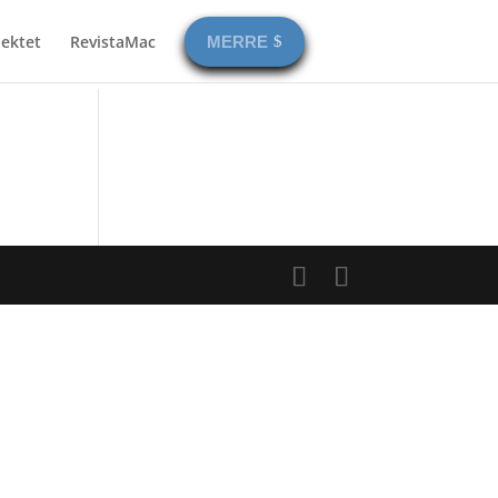
jektet
RevistaMac
MERRE