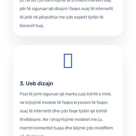
jo, ne do t’ju ndihmojmë të zhvilloni markën tuaj
për të siguruar që dizajni i faqes suaj të internetit
të jetë në përputhje me çdo aspekt tjetër të
biznesit tuaj.

3. Ueb dizajn
Pasi të jemi siguruar që marka juaj është e mirë,
ne krijojmë modele të faqes kryesore të faqes
suaj të internetit dhe çdo faqe tjetër që është
thelbësore. Ne i shqyrtojmë modelet me ju,
marrim komentet tuaja dhe bëjmë çdo modifikim