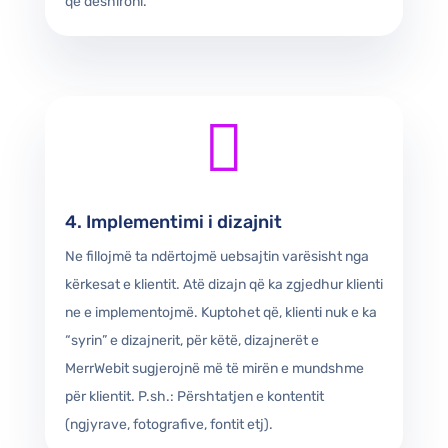
që dëshironi.

4. Implementimi i dizajnit
Ne fillojmë ta ndërtojmë uebsajtin varësisht nga
kërkesat e klientit. Atë dizajn që ka zgjedhur klienti
ne e implementojmë. Kuptohet që, klienti nuk e ka
“syrin” e dizajnerit, për këtë, dizajnerët e
MerrWebit sugjerojnë më të mirën e mundshme
për klientit. P.sh.: Përshtatjen e kontentit
(ngjyrave, fotografive, fontit etj).