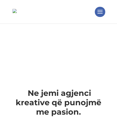
Uebsajte me mirëmbajtje
dhe mbështetje 24/7
Ne jemi agjenci
kreative që punojmë
me pasion.