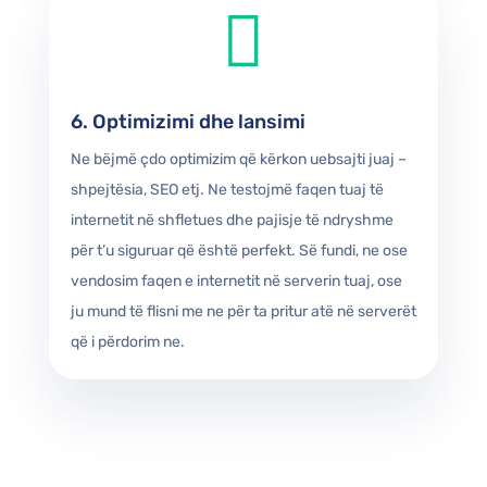

6. Optimizimi dhe lansimi
Ne bëjmë çdo optimizim që kërkon uebsajti juaj –
shpejtësia, SEO etj. Ne testojmë faqen tuaj të
internetit në shfletues dhe pajisje të ndryshme
për t’u siguruar që është perfekt. Së fundi, ne ose
vendosim faqen e internetit në serverin tuaj, ose
ju mund të flisni me ne për ta pritur atë në serverët
që i përdorim ne.
ZHILLIMI UEBSAJTEVE
Uebsajte responsive.