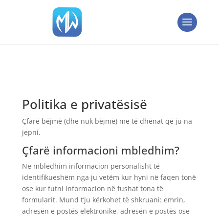
Politika e privatësisë
Çfarë bëjmë (dhe nuk bëjmë) me të dhënat që ju na
jepni.
Çfarë informacioni mbledhim?
Ne mbledhim informacion personalisht të
identifikueshëm nga ju vetëm kur hyni në faqen tonë
ose kur futni informacion në fushat tona të
formularit. Mund t’ju kërkohet të shkruani: emrin,
adresën e postës elektronike, adresën e postës ose