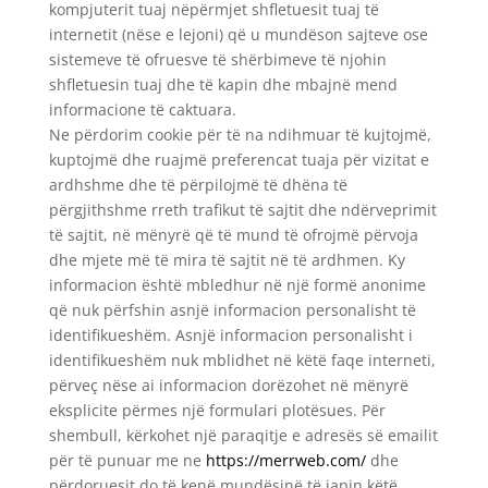
kompjuterit tuaj nëpërmjet shfletuesit tuaj të
internetit (nëse e lejoni) që u mundëson sajteve ose
sistemeve të ofruesve të shërbimeve të njohin
shfletuesin tuaj dhe të kapin dhe mbajnë mend
informacione të caktuara.
Ne përdorim cookie për të na ndihmuar të kujtojmë,
kuptojmë dhe ruajmë preferencat tuaja për vizitat e
ardhshme dhe të përpilojmë të dhëna të
përgjithshme rreth trafikut të sajtit dhe ndërveprimit
të sajtit, në mënyrë që të mund të ofrojmë përvoja
dhe mjete më të mira të sajtit në të ardhmen. Ky
informacion është mbledhur në një formë anonime
që nuk përfshin asnjë informacion personalisht të
identifikueshëm. Asnjë informacion personalisht i
identifikueshëm nuk mblidhet në këtë faqe interneti,
përveç nëse ai informacion dorëzohet në mënyrë
eksplicite përmes një formulari plotësues. Për
shembull, kërkohet një paraqitje e adresës së emailit
për të punuar me ne
https://merrweb.com/
dhe
përdoruesit do të kenë mundësinë të japin këtë