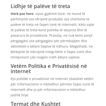
Lidhje të palëve të treta
Herë pas here
, sipas gjykimit tonë, ne mund të
përfshijmë ose ofrojmë produkte ose shërbime të
palëve të treta në faqen tonë të internetit. Këto sajte
të palëve të treta kanë politika të veçanta dhe të
pavarura të privatësisë. Prandaj, ne nuk kemi asnjë
përgjegjësi ose përgjegjësi për përmbajtjen dhe
aktivitetet e këtyre faqeve të lidhura. Megjithatë, ne
kërkojmë të mbrojmë integritetin e faqes sonë dhe
mirëpresim çdo reagim rreth këtyre sajteve.
Vetëm Politika e Privatësisë në
internet
Kjo politikë e privatësisë në internet zbatohet vetëm
për informacionin e mbledhur përmes faqes sonë të
internetit dhe jo për informacionin e mbledhur
jashtë linje.
Termat dhe Kushtet