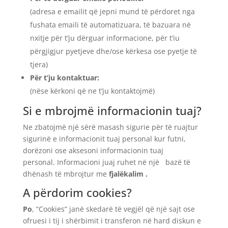
(adresa e emailit që jepni mund të përdoret nga
fushata emaili të automatizuara, të bazuara në
nxitje për t’ju dërguar informacione, për t’iu
përgjigjur pyetjeve dhe/ose kërkesa ose pyetje të
tjera)
Për t’ju kontaktuar:
(nëse kërkoni që ne t’ju kontaktojmë)
Si e mbrojmë informacionin tuaj?
Ne zbatojmë një sërë masash sigurie për të ruajtur
sigurinë e informacionit tuaj personal kur futni,
dorëzoni ose aksesoni informacionin tuaj
personal. Informacioni juaj ruhet në një bazë të
dhënash të mbrojtur me
fjalëkalim .
A përdorim cookies?
Po
, “Cookies” janë skedarë të vegjël që një sajt ose
ofruesi i tij i shërbimit i transferon në hard diskun e