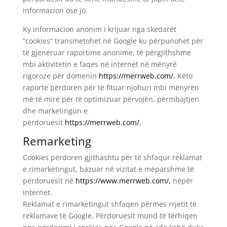
informacion ose jo.
Ky informacion anonim i krijuar nga skedarët
“cookies” transmetohet në Google ku përpunohet për
të gjeneruar raportime anonime, të përgjithshme
mbi aktivitetin e faqes në internet në mënyrë
rigoroze për domenin
https://merrweb.com/
.
Këto
raporte përdoren për të fituar njohuri mbi mënyrën
më të mirë për të optimizuar përvojën, përmbajtjen
dhe marketingun e
përdoruesit
https://merrweb.com/
.
Remarketing
Cookies përdoren gjithashtu për të shfaqur reklamat
e rimarketingut, bazuar në vizitat e mëparshme të
përdoruesit në
https://www.merrweb
.com/
,
nëpër
internet.
Reklamat e rimarketingut shfaqen përmes rrjetit të
reklamave të Google. Përdoruesit mund të tërhiqen