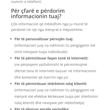
numrin e telefonit.
Për çfarë e përdorim
informacionin tuaj?
Çdo informacion që mbledhim nga ju mund të
përdoret në një nga mënyrat e mëposhtme:
Për të personalizuar përvojën tuaj:
(informacioni juaj na ndihmon t’u përgjigjemi më
mirë nevojave tuaja individuale)
Për të përmirësuar faqen tonë të internetit:
(ne përpiqemi vazhdimisht të përmirësojmë
ofertat tona të internetit bazuar në informacionin
dhe komentet që marrim nga ju)
Për të përmirësuar shërbimin ndaj klientit:
(informacioni juaj na ndihmon t’u përgjigjemi në
mënyrë më efektive kërkesave tuaja për shërbimin
ndaj klientit dhe nevojave për mbështetje)
Për të dërguar emaile periodike: