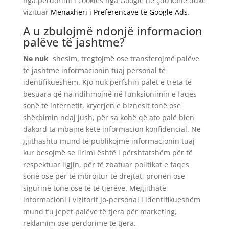
nga përdorimi i cookies nga Google në çdo kohë duke
vizituar
Menaxheri i Preferencave të Google Ads
.
A u zbulojmë ndonjë informacion
palëve të jashtme?
Ne nuk
shesim, tregtojmë ose transferojmë palëve
të jashtme informacionin tuaj personal të
identifikueshëm. Kjo nuk përfshin palët e treta të
besuara që na ndihmojnë në funksionimin e faqes
sonë të internetit, kryerjen e biznesit tonë ose
shërbimin ndaj jush, për sa kohë që ato palë bien
dakord ta mbajnë këtë informacion konfidencial. Ne
gjithashtu mund të publikojmë informacionin tuaj
kur besojmë se lirimi është i përshtatshëm për të
respektuar ligjin, për të zbatuar politikat e faqes
sonë ose për të mbrojtur të drejtat, pronën ose
sigurinë tonë ose të të tjerëve. Megjithatë,
informacioni i vizitorit jo-personal i identifikueshëm
mund t’u jepet palëve të tjera për marketing,
reklamim ose përdorime të tjera.